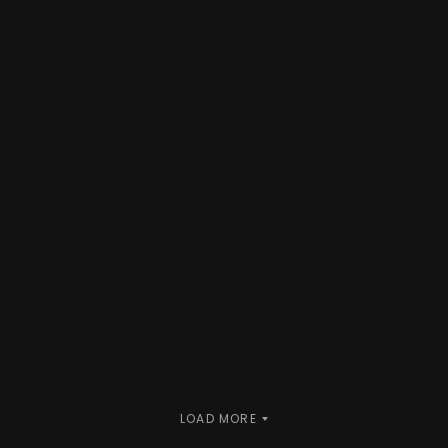
Castle In The Snow
READ MORE
LOAD MORE