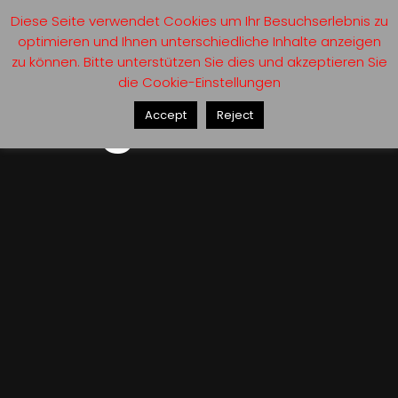
Diese Seite verwendet Cookies um Ihr Besuchserlebnis zu
optimieren und Ihnen unterschiedliche Inhalte anzeigen
zu können. Bitte unterstützen Sie dies und akzeptieren Sie
die Cookie-Einstellungen
Blog
Sidebar
Accept
Reject