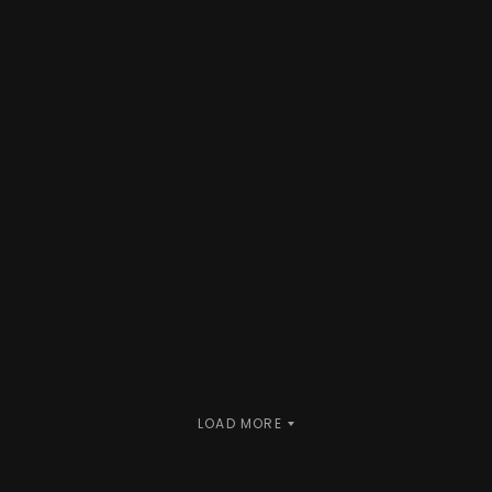
Getting Along
READ MORE
LOAD MORE