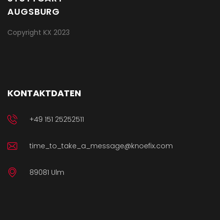
Copyright KX 2023
KONTAKTDATEN
+49 151 25252511
time_to_take_a_message@knoefix.com
89081 Ulm