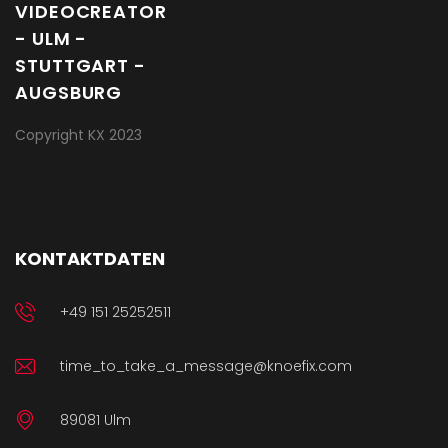
Copyright KX 2023
KONTAKTDATEN
+49 151 25252511
time_to_take_a_message@knoefix.com
89081 Ulm